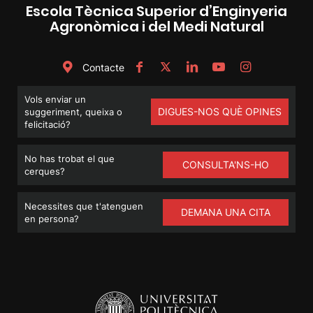
Escola Tècnica Superior d’Enginyeria
Agronòmica i del Medi Natural
Contacte
Vols enviar un
DIGUES-NOS QUÈ OPINES
suggeriment, queixa o
felicitació?
No has trobat el que
CONSULTA'NS-HO
cerques?
Necessites que t'atenguen
DEMANA UNA CITA
en persona?