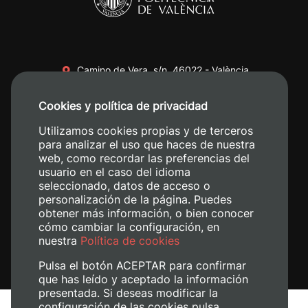
Camino de Vera, s/n. 46022 - València
+34 96 387 70 00
Cookies y política de privacidad
+34 620 04 00 50
Utilizamos cookies propias y de terceros
para analizar el uso que haces de nuestra
web, como recordar las preferencias del
usuario en el caso del idioma
seleccionado, datos de acceso o
personalización de la página. Puedes
obtener más información, o bien conocer
cómo cambiar la configuración, en
nuestra
Política de cookies
Pulsa el botón ACEPTAR para confirmar
que has leído y aceptado la información
presentada. Si deseas modificar la
configuración de las cookies pulsa