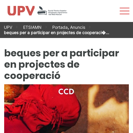
Most
men
Vés
UPV
ETSIAMN
Portada
,
Anuncis
al
beques per a participar en projectes de cooperaci�…
contingut
beques per a participar
en projectes de
cooperació