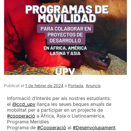
Publicat el
1 de febrer de 2024
a
Portada
,
Anuncis
Informació d’interès per als nostres estudiants:
el
@ccd_upv
llança les seues beques anuals de
mobilitat per a participar en un projecte de
#cooperació
a Àfrica, Àsia o Llatinoamèrica.
Programa Meridies
Programa de
#Cooperació
al
#Desenvolupament
.