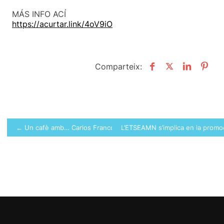
MÁS INFO ACÍ
https://acurtar.link/4oV9iO
Comparteix:
Navegació
← Un cafè amb… Carlos Franco Martínez
L’ETSEAMN s’implica en la prom
d'entrades