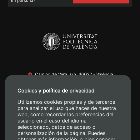
en persona?
Camino de Vera, s/n. 46022 - València
+34 96 387 70 00
Cookies y política de privacidad
+34 620 04 00 50
Utilizamos cookies propias y de terceros
para analizar el uso que haces de nuestra
web, como recordar las preferencias del
usuario en el caso del idioma
seleccionado, datos de acceso o
personalización de la página. Puedes
obtener más información, o bien conocer