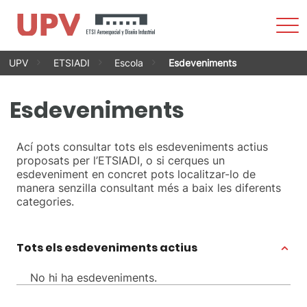
Most
men
Vés
UPV
ETSIADI
Escola
Esdeveniments
al
contingut
Esdeveniments
Ací pots consultar tots els esdeveniments actius
proposats per l’ETSIADI, o si cerques un
esdeveniment en concret pots localitzar-lo de
manera senzilla consultant més a baix les diferents
categories.
Tots els esdeveniments actius
No hi ha esdeveniments.