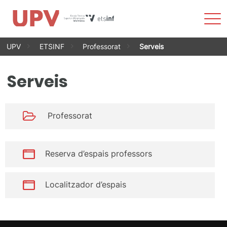
Most
men
Vés
UPV
ETSINF
Professorat
Serveis
al
contingut
Serveis
Professorat
Reserva d’espais professors
Localitzador d’espais