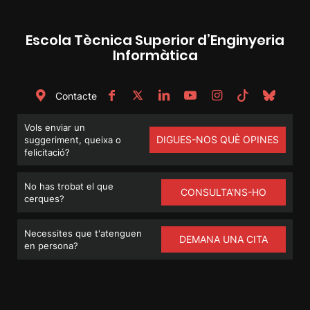
Escola Tècnica Superior d’Enginyeria
Informàtica
Contacte
Vols enviar un
DIGUES-NOS QUÈ OPINES
suggeriment, queixa o
felicitació?
No has trobat el que
CONSULTA'NS-HO
cerques?
Necessites que t'atenguen
DEMANA UNA CITA
en persona?