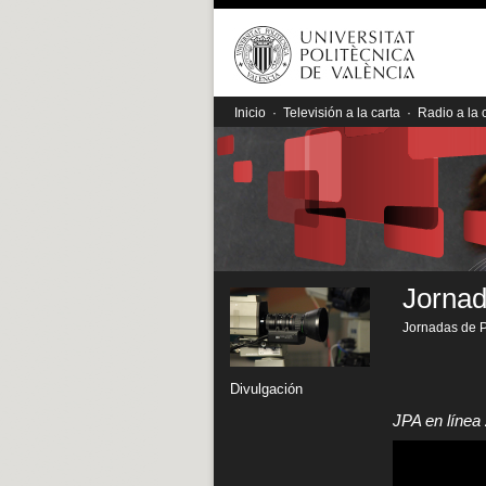
Inicio
·
Televisión a la carta
·
Radio a la 
Jornad
Jornadas de P
Divulgación
JPA en línea 