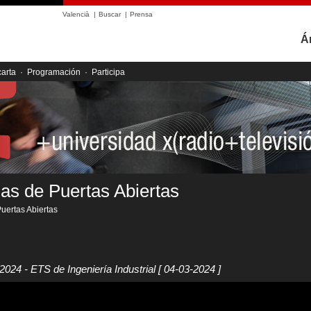
Valencià
|
Buscar
|
Prensa
Á
carta
·
Programación
·
Participa
as de Puertas Abiertas
uertas Abiertas
2024 - ETS de Ingeniería Industrial
[ 04-03-2024 ]