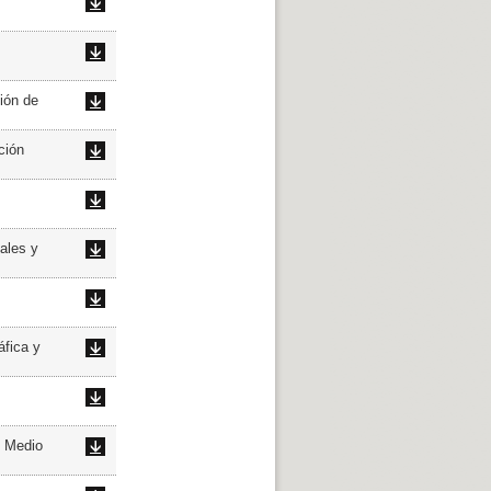
ión de
ción
ales y
áfica y
l Medio