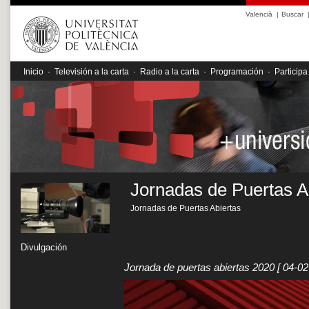
Valencià
|
Buscar
Inicio
·
Televisión a la carta
·
Radio a la carta
·
Programación
·
Participa
Jornadas de Puertas A
Jornadas de Puertas Abiertas
Divulgación
Jornada de puertas abiertas 2020
[ 04-02