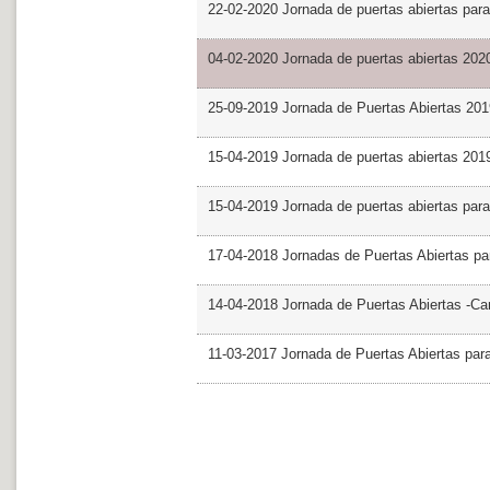
22-02-2020 Jornada de puertas abiertas para
04-02-2020 Jornada de puertas abiertas 202
25-09-2019 Jornada de Puertas Abiertas 20
15-04-2019 Jornada de puertas abiertas 201
15-04-2019 Jornada de puertas abiertas para
17-04-2018 Jornadas de Puertas Abiertas pa
14-04-2018 Jornada de Puertas Abiertas -C
11-03-2017 Jornada de Puertas Abiertas par