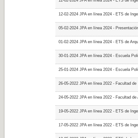
12-02-2024 JPA en línea 2024 - ETS de Ingen
12-02-2024 JPA en línea 2024 - ETS de Inge
05-02-2024 JPA en línea 2024 - Presentació
01-02-2024 JPA en línea 2024 - ETS de Arqu
30-01-2024 JPA en línea 2024 - Escuela Pol
25-01-2024 JPA en línea 2024 - Escuela Poli
26-05-2022 JPA en línea 2022 - Facultad de 
24-05-2022 JPA en línea 2022 - Facultad de
19-05-2022 JPA en línea 2022 - ETS de Inge
17-05-2022 JPA en línea 2022 - ETS de Ingen