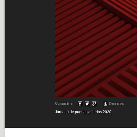
Compartir en
Descargar
Jornada de puertas abiertas 2020