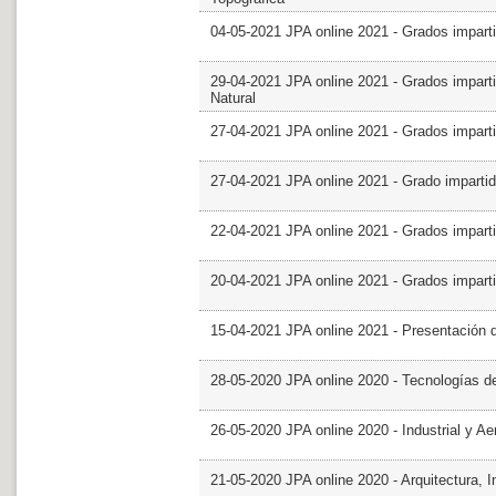
04-05-2021 JPA online 2021 - Grados imparti
29-04-2021 JPA online 2021 - Grados impart
Natural
27-04-2021 JPA online 2021 - Grados imparti
27-04-2021 JPA online 2021 - Grado impartid
22-04-2021 JPA online 2021 - Grados impar
20-04-2021 JPA online 2021 - Grados impart
15-04-2021 JPA online 2021 - Presentación 
28-05-2020 JPA online 2020 - Tecnologías d
26-05-2020 JPA online 2020 - Industrial y Ae
21-05-2020 JPA online 2020 - Arquitectura, In