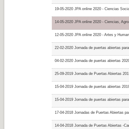
19-05-2020 JPA online 2020 - Ciencias Socia
14-05-2020 JPA online 2020 - Ciencias, Agro
12-05-2020 JPA online 2020 - Artes y Huma
22-02-2020 Jornada de puertas abiertas para
04-02-2020 Jornada de puertas abiertas 202
25-09-2019 Jornada de Puertas Abiertas 20
15-04-2019 Jornada de puertas abiertas 201
15-04-2019 Jornada de puertas abiertas para
17-04-2018 Jornadas de Puertas Abiertas pa
14-04-2018 Jornada de Puertas Abiertas -C