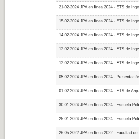
21-02-2024 JPA en línea 2024 - ETS de Ingen
15-02-2024 JPA en línea 2024 - ETS de Ingen
14-02-2024 JPA en línea 2024 - ETS de Ingen
12-02-2024 JPA en línea 2024 - ETS de Ingen
12-02-2024 JPA en línea 2024 - ETS de Inge
05-02-2024 JPA en línea 2024 - Presentació
01-02-2024 JPA en línea 2024 - ETS de Arqu
30-01-2024 JPA en línea 2024 - Escuela Pol
25-01-2024 JPA en línea 2024 - Escuela Poli
26-05-2022 JPA en línea 2022 - Facultad de 