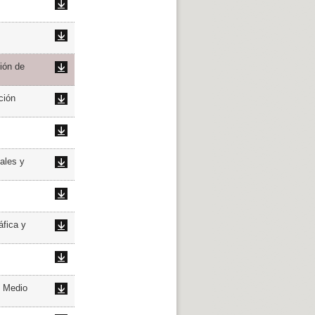
ión de
ción
ales y
áfica y
l Medio