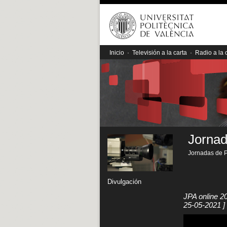
Inicio
·
Televisión a la carta
·
Radio a la 
Jornad
Jornadas de P
Divulgación
JPA online 2
25-05-2021 ]