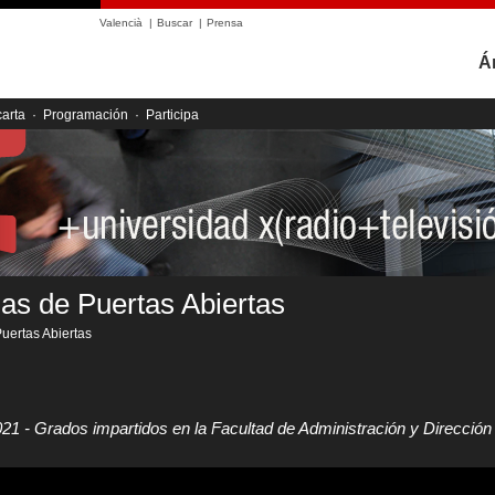
Valencià
|
Buscar
|
Prensa
Á
carta
·
Programación
·
Participa
as de Puertas Abiertas
uertas Abiertas
021 - Grados impartidos en la Facultad de Administración y Direcci