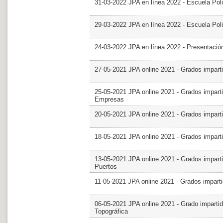
31-03-2022 JPA en línea 2022 - Escuela Pol
29-03-2022 JPA en línea 2022 - Escuela Poli
24-03-2022 JPA en línea 2022 - Presentació
27-05-2021 JPA online 2021 - Grados imparti
25-05-2021 JPA online 2021 - Grados imparti
Empresas
20-05-2021 JPA online 2021 - Grados impart
18-05-2021 JPA online 2021 - Grados imparti
13-05-2021 JPA online 2021 - Grados impart
Puertos
11-05-2021 JPA online 2021 - Grados imparti
06-05-2021 JPA online 2021 - Grado impartid
Topográfica