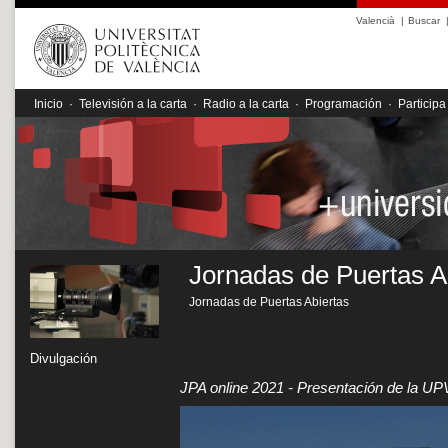
Valencià
|
Buscar
Inicio
·
Televisión a la carta
·
Radio a la carta
·
Programación
·
Participa
Jornadas de Puertas A
Jornadas de Puertas Abiertas
Divulgación
JPA online 2021 - Presentación de la U