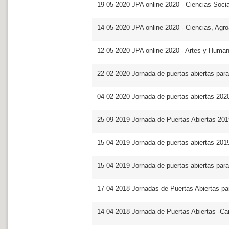
19-05-2020 JPA online 2020 - Ciencias Socia
14-05-2020 JPA online 2020 - Ciencias, Agro
12-05-2020 JPA online 2020 - Artes y Huma
22-02-2020 Jornada de puertas abiertas para
04-02-2020 Jornada de puertas abiertas 202
25-09-2019 Jornada de Puertas Abiertas 20
15-04-2019 Jornada de puertas abiertas 201
15-04-2019 Jornada de puertas abiertas para
17-04-2018 Jornadas de Puertas Abiertas pa
14-04-2018 Jornada de Puertas Abiertas -C