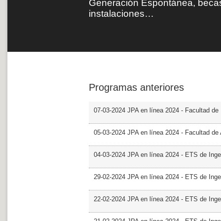
Generación Espontánea, becas 
instalaciones…
Programas anteriores
07-03-2024 JPA en línea 2024 - Facultad de 
05-03-2024 JPA en línea 2024 - Facultad de
04-03-2024 JPA en línea 2024 - ETS de Ingen
29-02-2024 JPA en línea 2024 - ETS de Inge
22-02-2024 JPA en línea 2024 - ETS de Inge