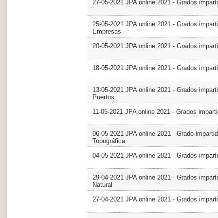
27-05-2021 JPA online 2021 - Grados imparti
25-05-2021 JPA online 2021 - Grados imparti
Empresas
20-05-2021 JPA online 2021 - Grados impart
18-05-2021 JPA online 2021 - Grados imparti
13-05-2021 JPA online 2021 - Grados impart
Puertos
11-05-2021 JPA online 2021 - Grados imparti
06-05-2021 JPA online 2021 - Grado impartid
Topográfica
04-05-2021 JPA online 2021 - Grados imparti
29-04-2021 JPA online 2021 - Grados impart
Natural
27-04-2021 JPA online 2021 - Grados imparti