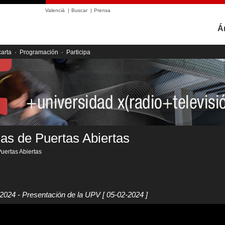
Valencià
|
Buscar
|
Prensa
Á
carta
·
Programación
·
Participa
as de Puertas Abiertas
uertas Abiertas
 2024 - Presentación de la UPV
[ 05-02-2024 ]