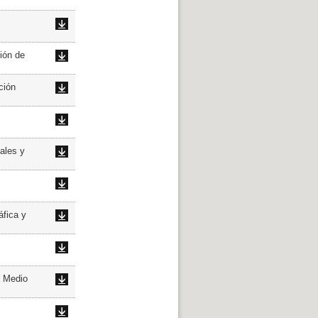
ión de
ción
ales y
áfica y
l Medio