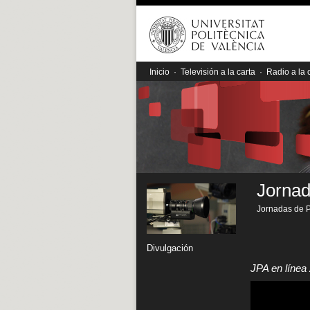
Inicio
·
Televisión a la carta
·
Radio a la 
Jornad
Jornadas de P
Divulgación
JPA en línea