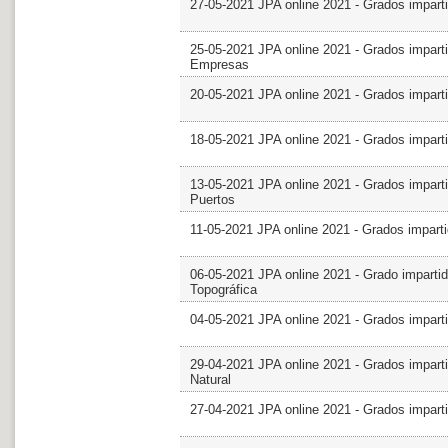
27-05-2021 JPA online 2021 - Grados imparti
25-05-2021 JPA online 2021 - Grados imparti
Empresas
20-05-2021 JPA online 2021 - Grados impart
18-05-2021 JPA online 2021 - Grados imparti
13-05-2021 JPA online 2021 - Grados impart
Puertos
11-05-2021 JPA online 2021 - Grados imparti
06-05-2021 JPA online 2021 - Grado impartid
Topográfica
04-05-2021 JPA online 2021 - Grados imparti
29-04-2021 JPA online 2021 - Grados impart
Natural
27-04-2021 JPA online 2021 - Grados imparti