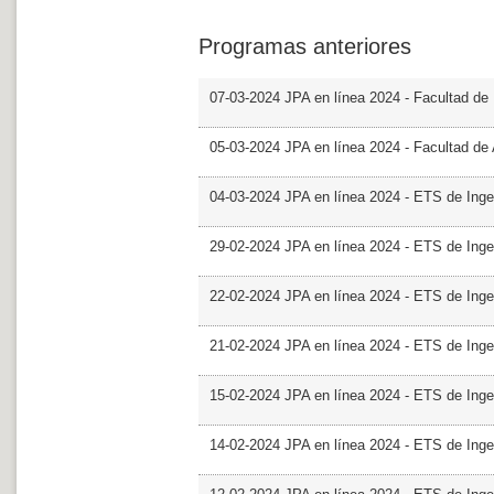
Programas anteriores
07-03-2024 JPA en línea 2024 - Facultad de 
05-03-2024 JPA en línea 2024 - Facultad de
04-03-2024 JPA en línea 2024 - ETS de Ingen
29-02-2024 JPA en línea 2024 - ETS de Inge
22-02-2024 JPA en línea 2024 - ETS de Inge
21-02-2024 JPA en línea 2024 - ETS de Ingen
15-02-2024 JPA en línea 2024 - ETS de Ingen
14-02-2024 JPA en línea 2024 - ETS de Ingen