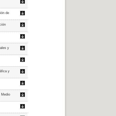
ión de
ción
ales y
áfica y
l Medio