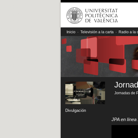
Inicio
·
Televisión a la carta
·
Radio a la 
Jornad
Jornadas de P
Divulgación
JPA en línea