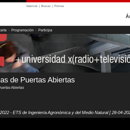
Valencià
|
Buscar
|
Prensa
Á
carta
·
Programación
·
Participa
as de Puertas Abiertas
uertas Abiertas
 2022 - ETS de Ingeniería Agronómica y del Medio Natural
[ 28-04-202