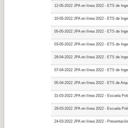
12-05-2022 JPA en línea 2022 - ETS de Inge
10-05-2022 JPA en línea 2022 - ETS de Ingen
05-05-2022 JPA en línea 2022 - ETS de Ingen
03-05-2022 JPA en línea 2022 - ETS de Inge
28-04-2022 JPA en línea 2022 - ETS de Inge
07-04-2022 JPA en línea 2022 - ETS de Ingen
05-04-2022 JPA en línea 2022 - ETS de Arqu
31-03-2022 JPA en línea 2022 - Escuela Pol
29-03-2022 JPA en línea 2022 - Escuela Poli
24-03-2022 JPA en línea 2022 - Presentació