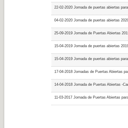
22-02-2020 Jornada de puertas abiertas para
04-02-2020 Jornada de puertas abiertas 202
25-09-2019 Jornada de Puertas Abiertas 20
15-04-2019 Jornada de puertas abiertas 201
15-04-2019 Jornada de puertas abiertas para
17-04-2018 Jornadas de Puertas Abiertas pa
14-04-2018 Jornada de Puertas Abiertas -C
11-03-2017 Jornada de Puertas Abiertas par