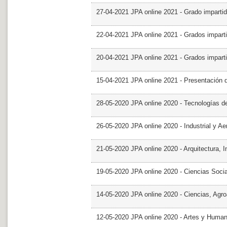
27-04-2021 JPA online 2021 - Grado impartid
22-04-2021 JPA online 2021 - Grados impar
20-04-2021 JPA online 2021 - Grados impart
15-04-2021 JPA online 2021 - Presentación 
28-05-2020 JPA online 2020 - Tecnologías d
26-05-2020 JPA online 2020 - Industrial y Ae
21-05-2020 JPA online 2020 - Arquitectura, In
19-05-2020 JPA online 2020 - Ciencias Socia
14-05-2020 JPA online 2020 - Ciencias, Agro
12-05-2020 JPA online 2020 - Artes y Huma