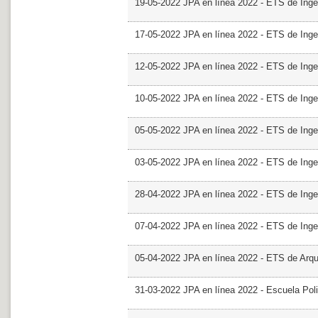
19-05-2022 JPA en línea 2022 - ETS de Inge
17-05-2022 JPA en línea 2022 - ETS de Ingen
12-05-2022 JPA en línea 2022 - ETS de Inge
10-05-2022 JPA en línea 2022 - ETS de Ingen
05-05-2022 JPA en línea 2022 - ETS de Ingen
03-05-2022 JPA en línea 2022 - ETS de Inge
28-04-2022 JPA en línea 2022 - ETS de Inge
07-04-2022 JPA en línea 2022 - ETS de Ingen
05-04-2022 JPA en línea 2022 - ETS de Arqu
31-03-2022 JPA en línea 2022 - Escuela Pol