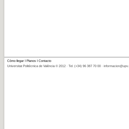
Cómo llegar
I
Planos
I
Contacto
Universitat Politècnica de València © 2012 · Tel. (+34) 96 387 70 00 ·
informacion@upv.