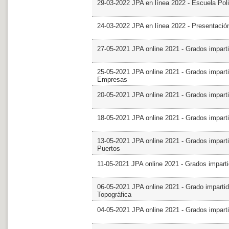
29-03-2022 JPA en línea 2022 - Escuela Poli
24-03-2022 JPA en línea 2022 - Presentació
27-05-2021 JPA online 2021 - Grados imparti
25-05-2021 JPA online 2021 - Grados imparti
Empresas
20-05-2021 JPA online 2021 - Grados impart
18-05-2021 JPA online 2021 - Grados imparti
13-05-2021 JPA online 2021 - Grados impart
Puertos
11-05-2021 JPA online 2021 - Grados imparti
06-05-2021 JPA online 2021 - Grado impartid
Topográfica
04-05-2021 JPA online 2021 - Grados imparti