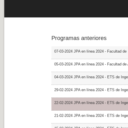
Programas anteriores
07-03-2024 JPA en línea 2024 - Facultad de 
05-03-2024 JPA en línea 2024 - Facultad de
04-03-2024 JPA en línea 2024 - ETS de Ingen
29-02-2024 JPA en línea 2024 - ETS de Inge
22-02-2024 JPA en línea 2024 - ETS de Inge
21-02-2024 JPA en línea 2024 - ETS de Ingen