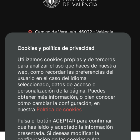
Camino de Vera, s/n. 46022 - València
+34 96 387 70 00
Cookies y política de privacidad
+34 620 04 00 50
Utilizamos cookies propias y de terceros
para analizar el uso que haces de nuestra
web, como recordar las preferencias del
usuario en el caso del idioma
seleccionado, datos de acceso o
personalización de la página. Puedes
obtener más información, o bien conocer
cómo cambiar la configuración, en
nuestra
Política de cookies
Pulsa el botón ACEPTAR para confirmar
que has leído y aceptado la información
presentada. Si deseas modificar la
configuración de las cookies pulsa