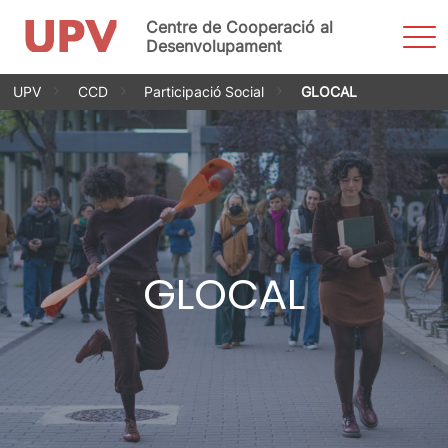
Centre de Cooperació al
Most
men
Desenvolupament
Vés
UPV
CCD
Participació Social
GLOCAL
al
contingut
GLOCAL