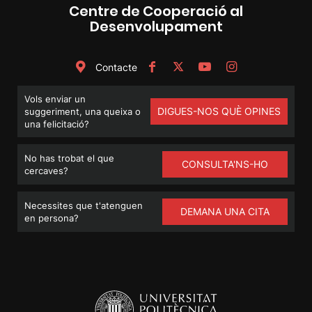
Centre de Cooperació al
Desenvolupament
Contacte
Vols enviar un
DIGUES-NOS QUÈ OPINES
suggeriment, una queixa o
una felicitació?
No has trobat el que
CONSULTA'NS-HO
cercaves?
Necessites que t'atenguen
DEMANA UNA CITA
en persona?