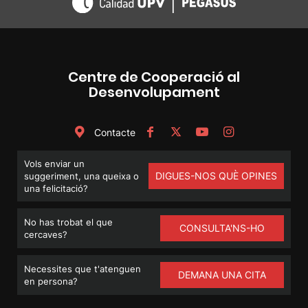
Centre de Cooperació al
Desenvolupament
Contacte
Vols enviar un
DIGUES-NOS QUÈ OPINES
suggeriment, una queixa o
una felicitació?
No has trobat el que
CONSULTA'NS-HO
cercaves?
Necessites que t'atenguen
DEMANA UNA CITA
en persona?