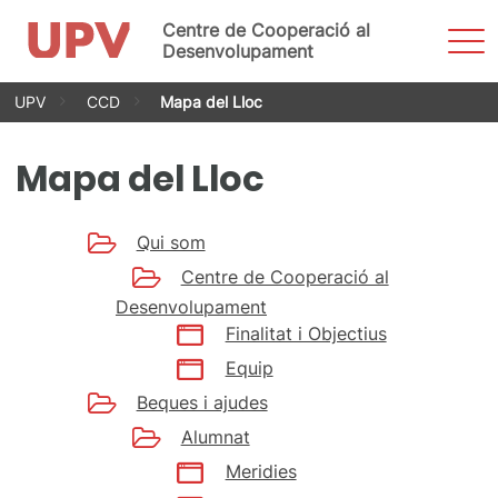
Centre de Cooperació al
Most
men
Desenvolupament
Vés
UPV
CCD
Mapa del Lloc
al
contingut
Mapa del Lloc
Qui som
Centre de Cooperació al
Desenvolupament
Finalitat i Objectius
Equip
Beques i ajudes
Alumnat
Meridies