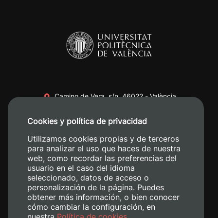
Camino de Vera, s/n. 46022 - València
+34 96 387 70 00
Cookies y política de privacidad
+34 620 04 00 50
Utilizamos cookies propias y de terceros
para analizar el uso que haces de nuestra
web, como recordar las preferencias del
usuario en el caso del idioma
seleccionado, datos de acceso o
personalización de la página. Puedes
obtener más información, o bien conocer
cómo cambiar la configuración, en
nuestra
Política de cookies