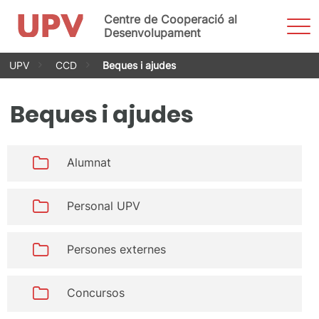
Centre de Cooperació al
Most
men
Desenvolupament
Vés
UPV
CCD
Beques i ajudes
al
contingut
Beques i ajudes
Alumnat
Personal UPV
Persones externes
Concursos