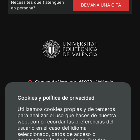
Necessites que t'atenguen
DEMANA UNA CITA
en persona?
Camino de Vera, s/n. 46022 - València
+34 96 387 70 00
Cookies y política de privacidad
+34 620 04 00 50
Utilizamos cookies propias y de terceros
para analizar el uso que haces de nuestra
web, como recordar las preferencias del
usuario en el caso del idioma
seleccionado, datos de acceso o