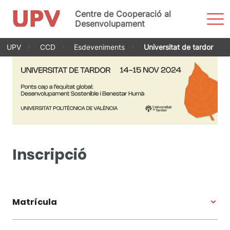
Centre de Cooperació al
Most
men
Desenvolupament
Vés
UPV
CCD
Esdeveniments
Universitat de tardor
al
contingut
Inscripció
Matrícula