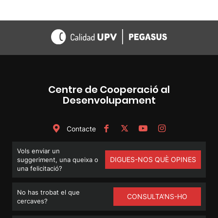
Centre de Cooperació al
Desenvolupament
Contacte
Vols enviar un
DIGUES-NOS QUÈ OPINES
suggeriment, una queixa o
una felicitació?
No has trobat el que
CONSULTA'NS-HO
cercaves?