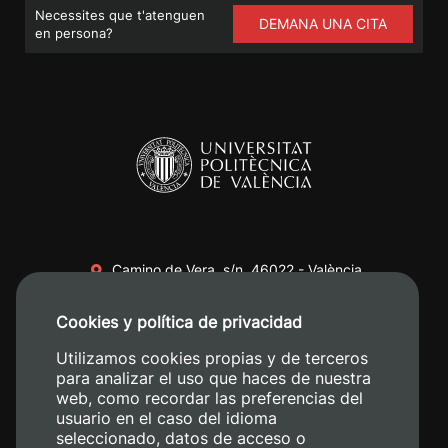
Necessites que t'atenguen
DEMANA UNA CITA
en persona?
Camino de Vera, s/n. 46022 - València
+34 96 387 70 00
Cookies y política de privacidad
+34 620 04 00 50
Utilizamos cookies propias y de terceros
para analizar el uso que haces de nuestra
web, como recordar las preferencias del
usuario en el caso del idioma
seleccionado, datos de acceso o