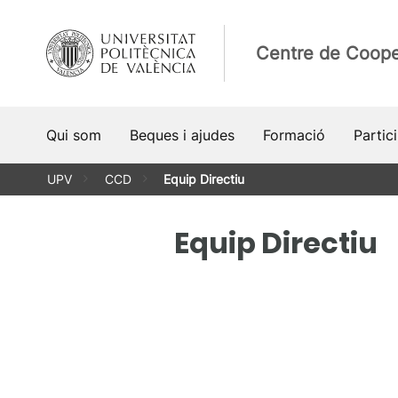
Vés
al
Centre de Coope
contingut
Qui som
Beques i ajudes
Formació
Partic
UPV
CCD
Equip Directiu
Equip Directiu