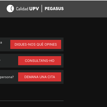
na
DIGUES-NOS QUÈ OPINES
CONSULTA'NS-HO
?
DEMANA UNA CITA
 persona?