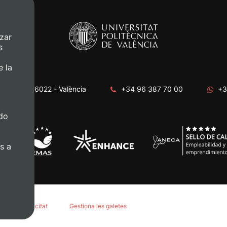
zar
s
e la
era, s/n. 46022 - València
+34 96 387 70 00
+3
do
s a
tica de privacitat
Gestiona les galetes