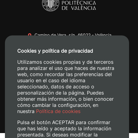
Camino de Vera, s/n. 46022 - València
+34 96 387 70 00
Cookies y política de privacidad
+34 620 04 00 50
Utilizamos cookies propias y de terceros
para analizar el uso que haces de nuestra
web, como recordar las preferencias del
usuario en el caso del idioma
seleccionado, datos de acceso o
personalización de la página. Puedes
obtener más información, o bien conocer
cómo cambiar la configuración, en
nuestra
Política de cookies
Pulsa el botón ACEPTAR para confirmar
que has leído y aceptado la información
presentada. Si deseas modificar la