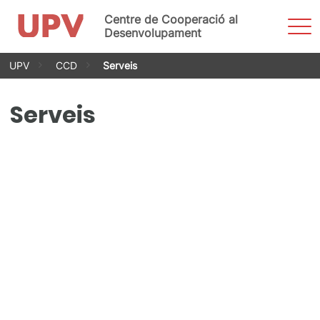
Centre de Cooperació al
Most
men
Desenvolupament
Vés
UPV
CCD
Serveis
al
contingut
Serveis