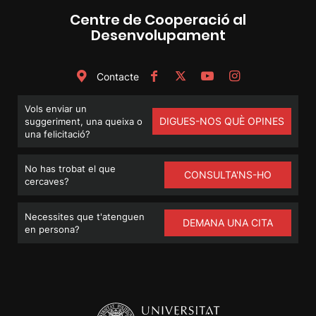
Centre de Cooperació al
Desenvolupament
Contacte
Vols enviar un
DIGUES-NOS QUÈ OPINES
suggeriment, una queixa o
una felicitació?
No has trobat el que
CONSULTA'NS-HO
cercaves?
Necessites que t'atenguen
DEMANA UNA CITA
en persona?