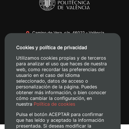
Camino de Vera, s/n. 46022 - València
+34 96 387 70 00
Cookies y política de privacidad
+34 620 04 00 50
Utilizamos cookies propias y de terceros
para analizar el uso que haces de nuestra
web, como recordar las preferencias del
usuario en el caso del idioma
seleccionado, datos de acceso o
personalización de la página. Puedes
obtener más información, o bien conocer
cómo cambiar la configuración, en
nuestra
Política de cookies
Pulsa el botón ACEPTAR para confirmar
que has leído y aceptado la información
presentada. Si deseas modificar la