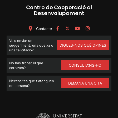
Centre de Cooperació al
Desenvolupament
Contacte
Vols enviar un
DIGUES-NOS QUÈ OPINES
suggeriment, una queixa o
una felicitació?
No has trobat el que
CONSULTA'NS-HO
cercaves?
Necessites que t'atenguen
DEMANA UNA CITA
en persona?