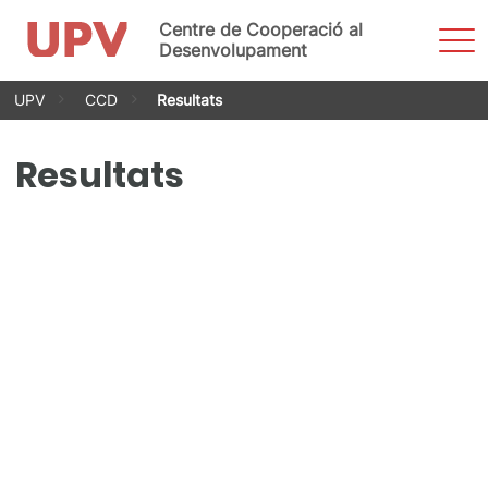
Centre de Cooperació al
Most
men
Desenvolupament
Vés
UPV
CCD
Resultats
al
contingut
Resultats