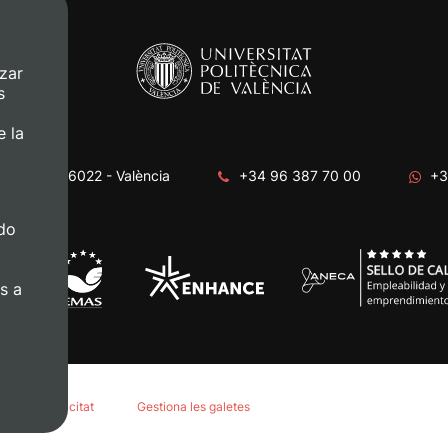
zar
s
e la
era, s/n. 46022 - València
+34 96 387 70 00
+3
do
s a
tica de privacitat
Gestiona les galetes