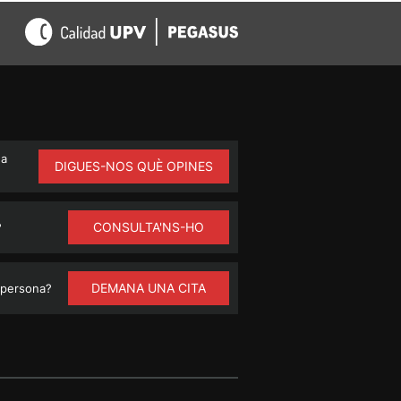
na
DIGUES-NOS QUÈ OPINES
CONSULTA'NS-HO
?
DEMANA UNA CITA
 persona?