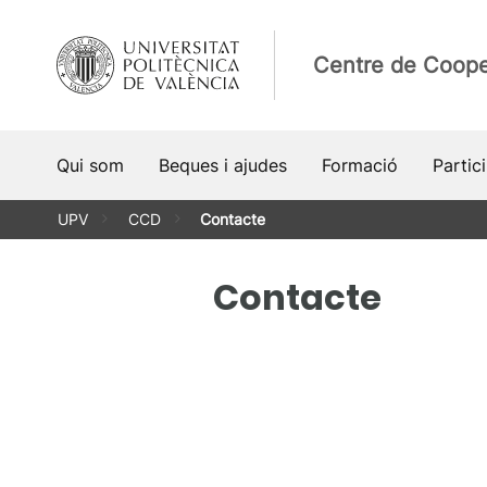
Vés
al
Centre de Coope
contingut
Qui som
Beques i ajudes
Formació
Partic
UPV
CCD
Contacte
Contacte