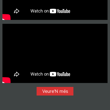
Veure’N més