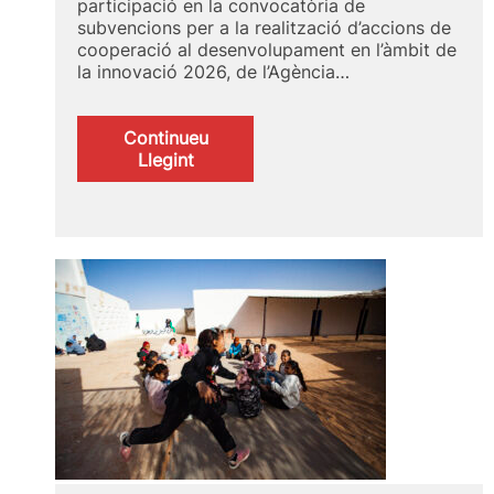
participació en la convocatòria de
subvencions per a la realització d’accions de
cooperació al desenvolupament en l’àmbit de
la innovació 2026, de l’Agència…
Continueu
:
Llegint
Preselecció
UPV
per
a
convocatòria
AECID