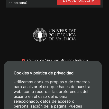
DEMANA UNA CITA
en persona?
Camino de Vera, s/n. 46022 - València
+34 96 387 70 00
Cookies y política de privacidad
+34 620 04 00 50
Utilizamos cookies propias y de terceros
para analizar el uso que haces de nuestra
web, como recordar las preferencias del
usuario en el caso del idioma
seleccionado, datos de acceso o
personalización de la página. Puedes