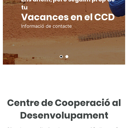
matricula’t
tu
INCIDE 26/27
Vacances en el CCD
Ja està disponible l’oferta per al primer
quadrimestre. Contribueix al canvi global!
Informació de contacte
Centre de Cooperació al
Desenvolupament