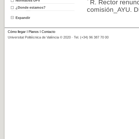
Normativa UPV
R. Rector renun
¿Donde estamos?
comisión_AYU. D
Expandir
Cómo llegar
I
Planos
I
Contacto
Universitat Politècnica de València © 2020 · Tel. (+34) 96 387 70 00