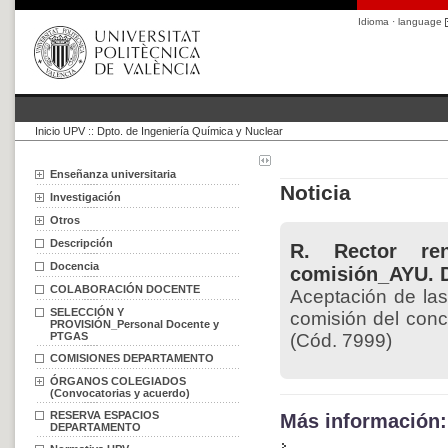
Idioma · language
Inicio UPV
::
Dpto. de Ingeniería Química y Nuclear
Enseñanza universitaria
Noticia
Investigación
Otros
Descripción
R. Rector ren
Docencia
comisión_AYU. 
COLABORACIÓN DOCENTE
Aceptación de las
SELECCIÓN Y
comisión del conc
PROVISIÓN_Personal Docente y
PTGAS
(Cód. 7999)
COMISIONES DEPARTAMENTO
ÓRGANOS COLEGIADOS
(Convocatorias y acuerdo)
RESERVA ESPACIOS
Más información:
DEPARTAMENTO