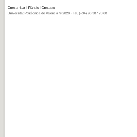
Com arribar
I
Plànols
I
Contacte
Universitat Politècnica de València © 2020 · Tel. (+34) 96 387 70 00