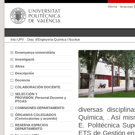
Idioma · language
Inici UPV
::
Dep. d'Enginyeria Química i Nuclear
Ensenyança universitària
Investigació
Altres
Descripción
Docencia
COLABORACIÓN DOCENTE
SELECCIÓN Y
PROVISIÓN_Personal Docente y
PTGAS
diversas disciplin
COMISIONES DEPARTAMENTO
ÓRGANOS COLEGIADOS
Química, . Así mis
(Convocatorias y acuerdo)
E. Politécnica Sup
RESERVA ESPACIOS
DEPARTAMENTO
ETS de Gestión en 