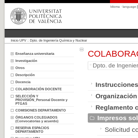
Idioma · language
Inicio UPV
::
Dpto. de Ingeniería Química y Nuclear
COLABORA
Enseñanza universitaria
Investigación
Dpto. de Ingenie
Otros
Descripción
Docencia
Instrucciones
COLABORACIÓN DOCENTE
Organización
SELECCIÓN Y
PROVISIÓN_Personal Docente y
PTGAS
Reglamento c
COMISIONES DEPARTAMENTO
Impresos sol
ÓRGANOS COLEGIADOS
(Convocatorias y acuerdo)
RESERVA ESPACIOS
Solicitud 
DEPARTAMENTO