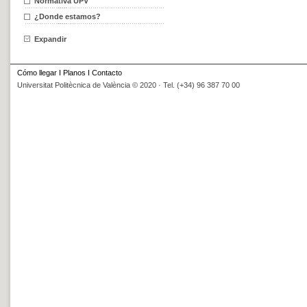
Normativa UPV
¿Donde estamos?
Expandir
Cómo llegar
I
Planos
I
Contacto
Universitat Politècnica de València © 2020 · Tel. (+34) 96 387 70 00