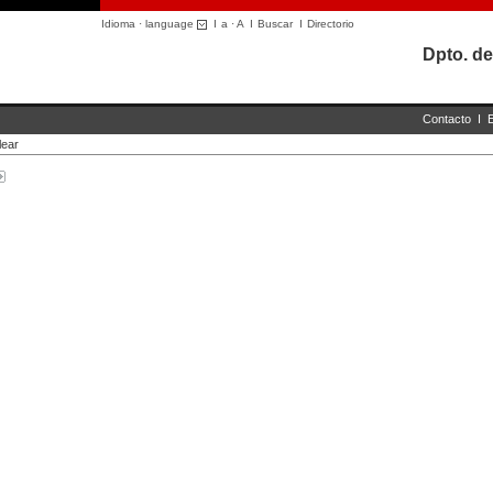
Idioma · language
I
a
·
A
I
Buscar
I
Directorio
Dpto. de
Contacto
I
lear