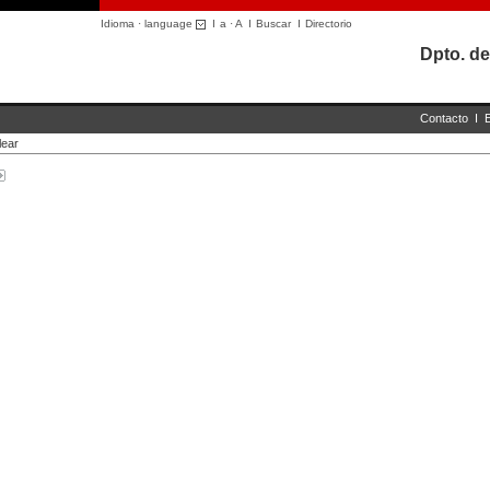
Idioma · language
I
a
·
A
I
Buscar
I
Directorio
Dpto. de
Contacto
I
lear