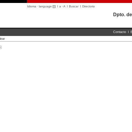
Idioma · language
I
a
·
A
I
Buscar
I
Directorio
Dpto. de
Contacto
I
lear