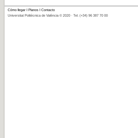
Cómo llegar
I
Planos
I
Contacto
Universitat Politècnica de València © 2020 · Tel. (+34) 96 387 70 00