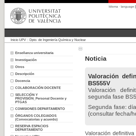
Idioma · language
Inicio UPV
::
Dpto. de Ingeniería Química y Nuclear
Enseñanza universitaria
Noticia
Investigación
Otros
Descripción
Valoración defi
Docencia
BS555V
COLABORACIÓN DOCENTE
Valoración defin
SELECCIÓN Y
segunda fase BS
PROVISIÓN_Personal Docente y
PTGAS
Segunda fase: día
COMISIONES DEPARTAMENTO
(consultar fecha/h
ÓRGANOS COLEGIADOS
(Convocatorias y acuerdo)
RESERVA ESPACIOS
DEPARTAMENTO
Valoración definitiv