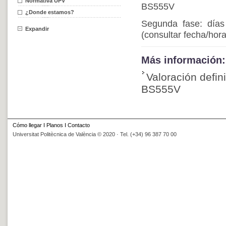
Normativa UPV
BS555V
¿Donde estamos?
Segunda fase: días
Expandir
(consultar fecha/hor
Más información:
Valoración defin
BS555V
Cómo llegar
I
Planos
I
Contacto
Universitat Politècnica de València © 2020 · Tel. (+34) 96 387 70 00