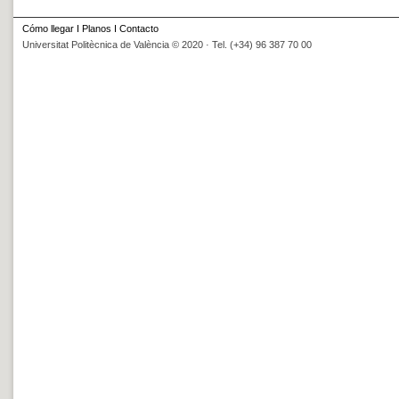
Cómo llegar
I
Planos
I
Contacto
Universitat Politècnica de València © 2020 · Tel. (+34) 96 387 70 00