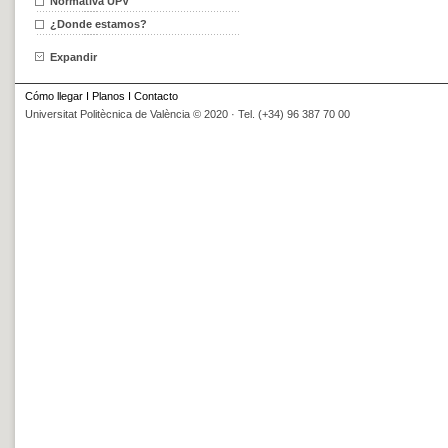
Normativa UPV
¿Donde estamos?
Expandir
Cómo llegar
I
Planos
I
Contacto
Universitat Politècnica de València © 2020 · Tel. (+34) 96 387 70 00