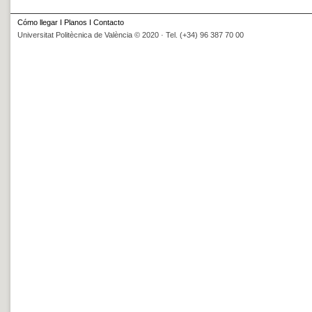
Cómo llegar
I
Planos
I
Contacto
Universitat Politècnica de València © 2020 · Tel. (+34) 96 387 70 00