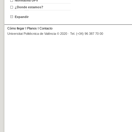
Normativa UPV
¿Donde estamos?
Expandir
Cómo llegar
I
Planos
I
Contacto
Universitat Politècnica de València © 2020 · Tel. (+34) 96 387 70 00