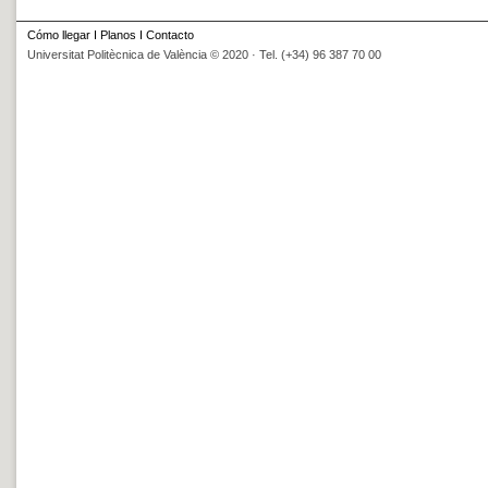
Cómo llegar
I
Planos
I
Contacto
Universitat Politècnica de València © 2020 · Tel. (+34) 96 387 70 00