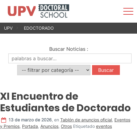
Most
men
Saltar
UPV
EDOCTORADO
al
contenido
Buscar Noticias
:
XI Encuentro de
Estudiantes de Doctorado
13 de marzo de 2026
,
en
Tablón de anuncios oficial
,
Eventos
y Premios
,
Portada
,
Anuncios
,
Otros
Etiquetado
eventos