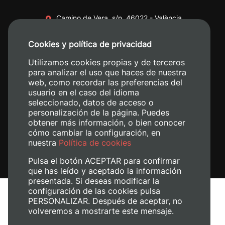
Camino de Vera, s/n. 46022 - València
+34 96 387 70 00
Cookies y política de privacidad
+34 620 04 00 50
Utilizamos cookies propias y de terceros
para analizar el uso que haces de nuestra
web, como recordar las preferencias del
usuario en el caso del idioma
seleccionado, datos de acceso o
personalización de la página. Puedes
obtener más información, o bien conocer
cómo cambiar la configuración, en
nuestra
Política de cookies
Pulsa el botón ACEPTAR para confirmar
que has leído y aceptado la información
presentada. Si deseas modificar la
configuración de las cookies pulsa
Aviso legal
PERSONALIZAR. Después de aceptar, no
volveremos a mostrarte este mensaje.
Política de cookies
Política de privacidad