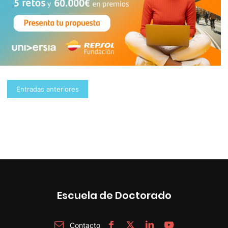
Navegación
Entradas anteriores
de
entradas
Escuela de Doctorado
Contacto