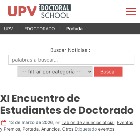
Most
men
Saltar
UPV
EDOCTORADO
Portada
al
contenido
Buscar Noticias
:
XI Encuentro de
Estudiantes de Doctorado
13 de marzo de 2026
,
en
Tablón de anuncios oficial
,
Eventos
y Premios
,
Portada
,
Anuncios
,
Otros
Etiquetado
eventos