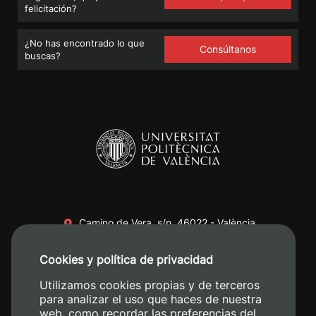
felicitación?
¿No has encontrado lo que
Consúltanos
buscas?
Camino de Vera, s/n. 46022 - València
+34 96 387 70 00
Cookies y política de privacidad
+34 620 04 00 50
Utilizamos cookies propias y de terceros
para analizar el uso que haces de nuestra
web, como recordar las preferencias del