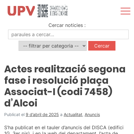
Most
men
Vés
Cercar noticies
:
al
Noticies
contingut
Actes realització segona
fase i resolució plaça
Associat-I (codi 7458)
d’Alcoi
Publicat el
9 d’abril de 2025
a
Actualitat
,
Anuncis
S’ha publicat en el tauler d’anuncis del DISCA (edifici
1G, 3er pis), i en la web del departament, l’acta de