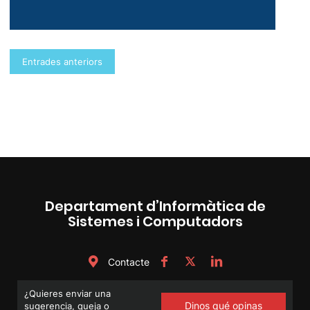
Navegació
Entrades anteriors
d'entrades
Departament d’Informàtica de
Sistemes i Computadors
Contacte
¿Quieres enviar una
Dinos qué opinas
sugerencia, queja o