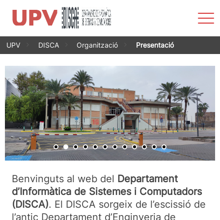
Most
men
Vés
UPV
DISCA
Organització
Presentació
al
contingut
Benvinguts al web del
Departament
d’Informàtica de Sistemes i Computadors
(DISCA)
. El DISCA sorgeix de l’escissió de
l’antic Departament d’Enginyeria de