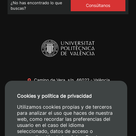
¿No has encontrado lo que
Consúltanos
buscas?
Camino de Vera, s/n. 46022 - València
+34 96 387 70 00
Cookies y política de privacidad
+34 620 04 00 50
Utilizamos cookies propias y de terceros
para analizar el uso que haces de nuestra
web, como recordar las preferencias del
usuario en el caso del idioma
seleccionado, datos de acceso o