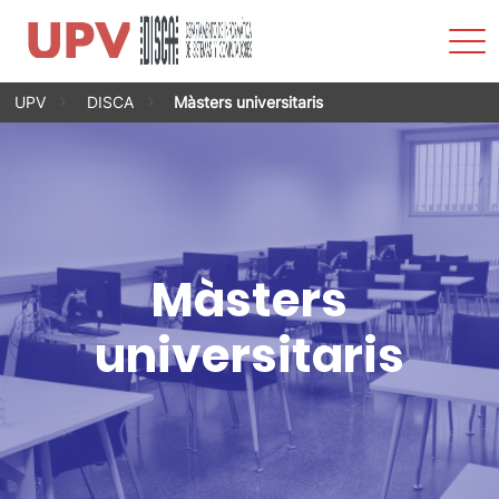
Most
men
Vés
UPV
DISCA
Màsters universitaris
al
contingut
Màsters
universitaris