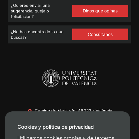
¿Quieres enviar una
Dinos qué opinas
sugerencia, queja o
felicitación?
¿No has encontrado lo que
Consúltanos
buscas?
Camino de Vera, s/n. 46022 - València
+34 96 387 70 00
Cookies y política de privacidad
+34 620 04 00 50
Utilizamos cookies propias y de terceros