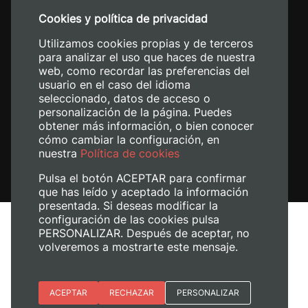
+34 96 387 70 00
Cookies y política de privacidad
+34 620 04 00 50
Utilizamos cookies propias y de terceros
para analizar el uso que haces de nuestra
web, como recordar las preferencias del
usuario en el caso del idioma
seleccionado, datos de acceso o
personalización de la página. Puedes
obtener más información, o bien conocer
cómo cambiar la configuración, en
nuestra
Política de cookies
Pulsa el botón ACEPTAR para confirmar
que has leído y aceptado la información
presentada. Si deseas modificar la
configuración de las cookies pulsa
Avís legal
PERSONALIZAR. Después de aceptar, no
Política de cookies
volveremos a mostrarte este mensaje.
Política de privacitat
Gestiona les galetes
Esenciales
ACEPTAR
RECHAZAR
PERSONALIZAR