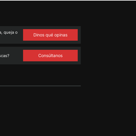
, queja o
Dinos qué opinas
Consúltanos
scas?