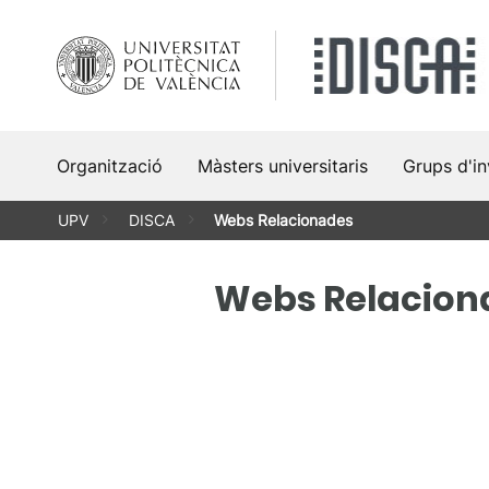
Vés
al
contingut
Organització
Màsters universitaris
Grups d'in
UPV
DISCA
Webs Relacionades
Webs Relacion