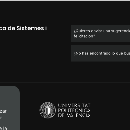
a de Sistemes i
¿Quieres enviar una sugerencia
felicitación?
¿No has encontrado lo que bu
zar
s
e la