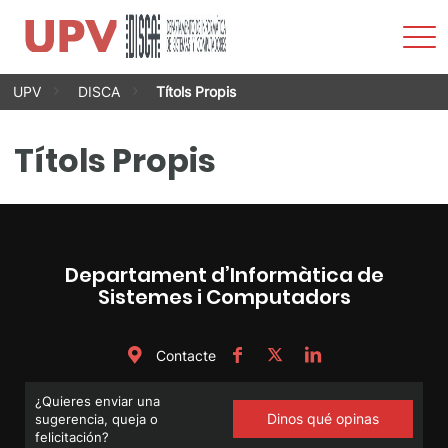
Most
men
Vés
UPV
DISCA
Títols Propis
al
contingut
Títols Propis
Departament d’Informàtica de
Sistemes i Computadors
Contacte
¿Quieres enviar una
Dinos qué opinas
sugerencia, queja o
felicitación?