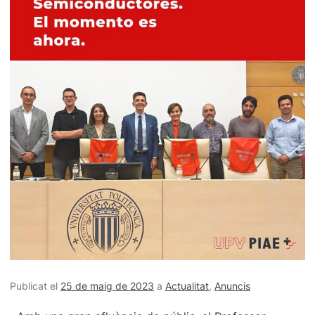
Publicat el
25 de maig de 2023
a
Actualitat
,
Anuncis