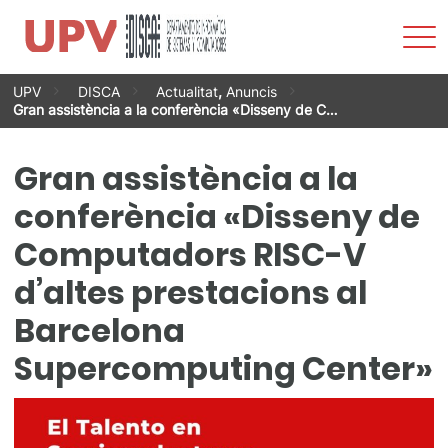
Most
men
Vés
UPV
DISCA
Actualitat
,
Anuncis
al
Gran assistència a la conferència «Disseny de C…
contingut
Gran assistència a la
conferència «Disseny de
Computadors RISC-V
d’altes prestacions al
Barcelona
Supercomputing Center»