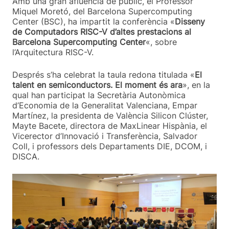
Amb una gran afluència de públic, el Professor
Miquel Moretó, del Barcelona Supercomputing
Center (BSC), ha impartit la conferència «
Disseny
de Computadors RISC-V d’altes prestacions al
Barcelona Supercomputing Center
«, sobre
l’Arquitectura RISC-V.
Després s’ha celebrat la taula redona titulada «
El
talent en semiconductors. El moment és ara
», en la
qual han participat la Secretària Autonòmica
d’Economia de la Generalitat Valenciana, Empar
Martínez, la presidenta de València Silicon Clúster,
Mayte Bacete, directora de MaxLinear Hispània, el
Vicerector d’Innovació i Transferència, Salvador
Coll, i professors dels Departaments DIE, DCOM, i
DISCA.