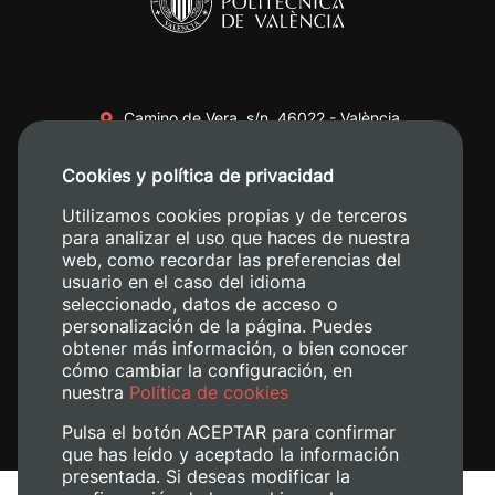
Camino de Vera, s/n. 46022 - València
+34 96 387 70 00
Cookies y política de privacidad
+34 620 04 00 50
Utilizamos cookies propias y de terceros
para analizar el uso que haces de nuestra
web, como recordar las preferencias del
usuario en el caso del idioma
seleccionado, datos de acceso o
personalización de la página. Puedes
obtener más información, o bien conocer
cómo cambiar la configuración, en
nuestra
Política de cookies
Pulsa el botón ACEPTAR para confirmar
que has leído y aceptado la información
presentada. Si deseas modificar la