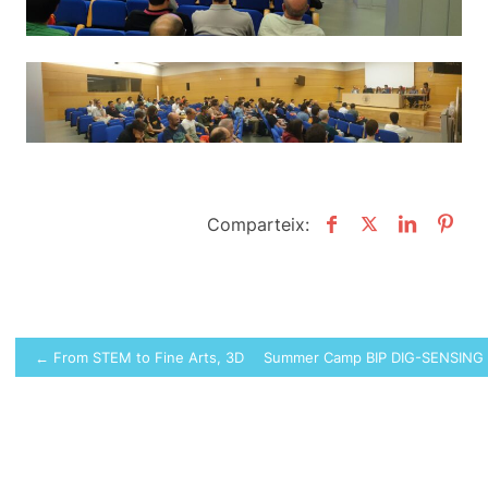
Comparteix:
Navegació
← From STEM to Fine Arts, 3D Printing and CAD Amplify Student 
Summer Camp BIP DIG-SENSING
d'entrades