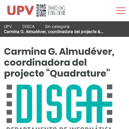
Most
men
Vés
UPV
DISCA
Sin categoría
al
Carmina G. Almudéver, coordinadora del projecte &…
contingut
Carmina G. Almudéver,
coordinadora del
projecte “Quadrature”