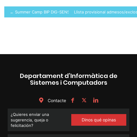
Navegació
← Summer Camp BIP DIG-SENSING 2023
Llista provisional admesos/excl
d'entrades
Departament d’Informàtica de
Sistemes i Computadors
Contacte
¿Quieres enviar una
Dinos qué opinas
sugerencia, queja o
felicitación?