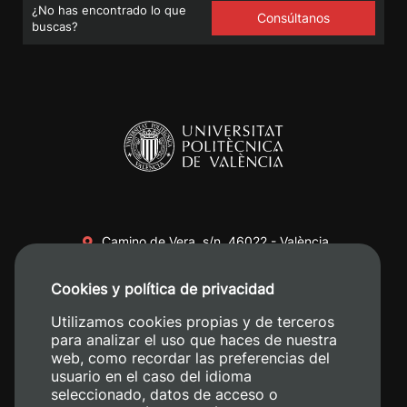
¿No has encontrado lo que
Consúltanos
buscas?
Camino de Vera, s/n. 46022 - València
+34 96 387 70 00
Cookies y política de privacidad
+34 620 04 00 50
Utilizamos cookies propias y de terceros
para analizar el uso que haces de nuestra
web, como recordar las preferencias del
usuario en el caso del idioma
seleccionado, datos de acceso o