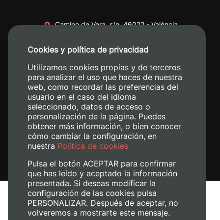
Camino de Vera, s/n. 46022 - València
+34 96 387 70 00
Cookies y política de privacidad
+34 620 04 00 50
Utilizamos cookies propias y de terceros
para analizar el uso que haces de nuestra
web, como recordar las preferencias del
usuario en el caso del idioma
seleccionado, datos de acceso o
personalización de la página. Puedes
obtener más información, o bien conocer
cómo cambiar la configuración, en
nuestra
Política de cookies
Pulsa el botón ACEPTAR para confirmar
que has leído y aceptado la información
presentada. Si deseas modificar la
configuración de las cookies pulsa
Avís legal
PERSONALIZAR. Después de aceptar, no
volveremos a mostrarte este mensaje.
Política de cookies