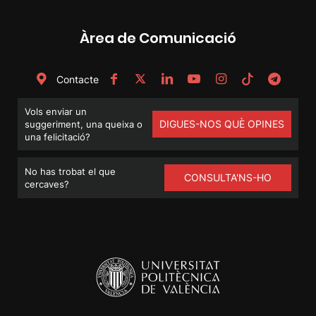
Àrea de Comunicació
Contacte
Vols enviar un
DIGUES-NOS QUÈ OPINES
suggeriment, una queixa o
una felicitació?
No has trobat el que
CONSULTA'NS-HO
cercaves?