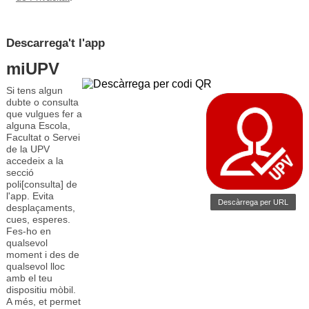
Descarrega't l'app
miUPV
Si tens algun
dubte o consulta
que vulgues fer a
alguna Escola,
Facultat o Servei
de la UPV
accedeix a la
secció
poli[consulta] de
l'app. Evita
Descàrrega per URL
desplaçaments,
cues, esperes.
Fes-ho en
qualsevol
moment i des de
qualsevol lloc
amb el teu
dispositiu mòbil.
A més, et permet