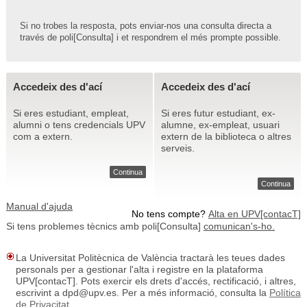
Si no trobes la resposta, pots enviar-nos una consulta directa a
través de poli[Consulta] i et respondrem el més prompte possible.
Accedeix des d'ací
Accedeix des d'ací
Si eres estudiant, empleat,
Si eres futur estudiant, ex-
alumni o tens credencials UPV
alumne, ex-empleat, usuari
com a extern.
extern de la biblioteca o altres
serveis.
Continua
Continua
Manual d'ajuda
No tens compte?
Alta en UPV[contacT]
Si tens problemes tècnics amb poli[Consulta]
comunican's-ho.
La Universitat Politècnica de València tractarà les teues dades
personals per a gestionar l'alta i registre en la plataforma
UPV[contacT]. Pots exercir els drets d'accés, rectificació, i altres,
escrivint a dpd@upv.es. Per a més informació, consulta la
Política
de Privacitat
.