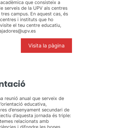
 acadèmica que consisteix a
de serveis de la UPV als centres
 tres campus. En aquest cas, és
 centres i instituts que ho
 visite el teu centre educatiu,
bajadores@upv.es
Visita la pàgina
ntació
a reunió anual que serveix de
’orientació educativa,
ntres d’ensenyament secundari de
ectiu d’aquesta jornada és triple:
e temes relacionats amb
eriències i difondre les bones