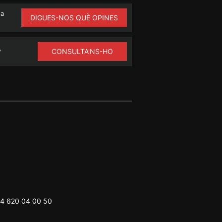
na
DIGUES-NOS QUÈ OPINES
CONSULTA'NS-HO
?
4 620 04 00 50