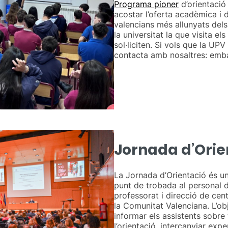
Programa pioner
d’orientació
acostar l’oferta acadèmica i 
valencians més allunyats dels
la universitat la que visita els
sol·liciten. Si vols que la UPV
contacta amb nosaltres: em
Jornada d’Orie
La Jornada d’Orientació és un
punt de trobada al personal d
professorat i direcció de ce
la Comunitat Valenciana. L’obj
informar els assistents sobr
l’orientació, intercanviar exp