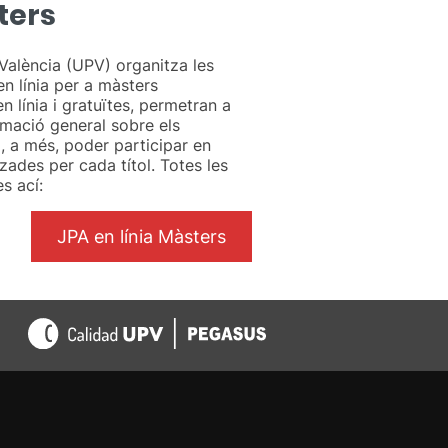
ters
 València (UPV) organitza les
n línia per a màsters
en línia i gratuïtes, permetran a
rmació general sobre els
i, a més, poder participar en
zades per cada títol. Totes les
s ací:
JPA en línia Màsters