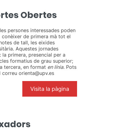
rtes Obertes
 les persones interessades poden
i conèixer de primera mà tot el
otes de tall, les eixides
rsitària. Aquestes jornades
: la primera, presencial per a
cicles formatius de grau superior;
 la tercera, en format
en línia
. Pots
l correu orienta@upv.es
Visita la pàgina
xadors