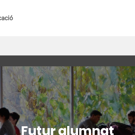
cació
Futur alumnat