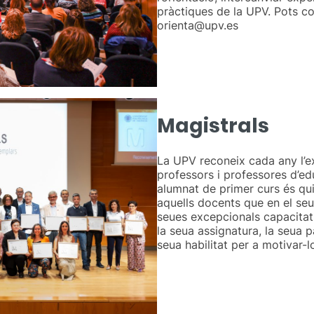
pràctiques de la UPV. Pots c
orienta@upv.es
Magistrals
La UPV reconeix cada any l’e
professors i professores d’ed
alumnat de primer curs és qu
aquells docents que en el se
seues excepcionals capacitats
la seua assignatura, la seua pa
seua habilitat per a motivar-l