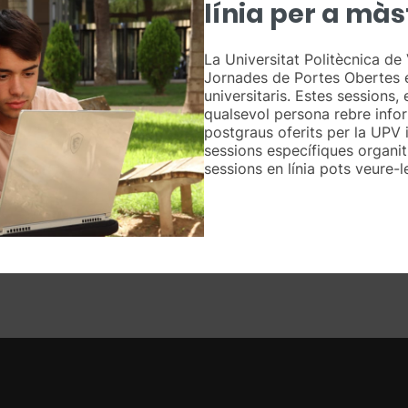
línia per a màs
La Universitat Politècnica de
Jornades de Portes Obertes e
universitaris. Estes sessions, 
qualsevol persona rebre info
postgraus oferits per la UPV 
sessions específiques organit
sessions en línia pots veure-le