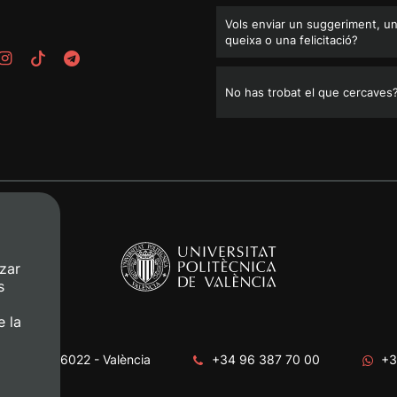
Vols enviar un suggeriment, u
queixa o una felicitació?
No has trobat el que cercaves
zar
s
e la
era, s/n. 46022 - València
+34 96 387 70 00
+3