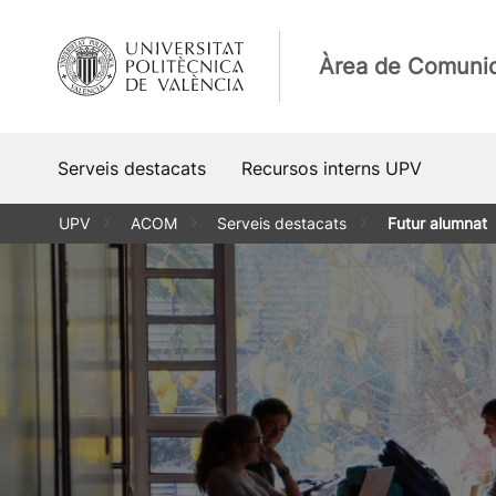
Vés
al
Àrea de Comuni
contingut
Serveis destacats
Recursos interns UPV
UPV
ACOM
Serveis destacats
Futur alumnat